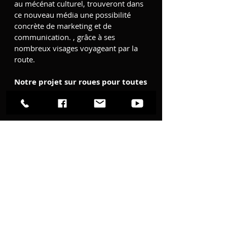
au mécénat culturel, trouveront dans
ce nouveau média une possibilité
concrète de marketing et de
communication. , grâce à ses
nombreux visages voyageant par la
route.
Notre projet sur roues pour toutes
et tous : Truck Theater !
WORKSHO
P