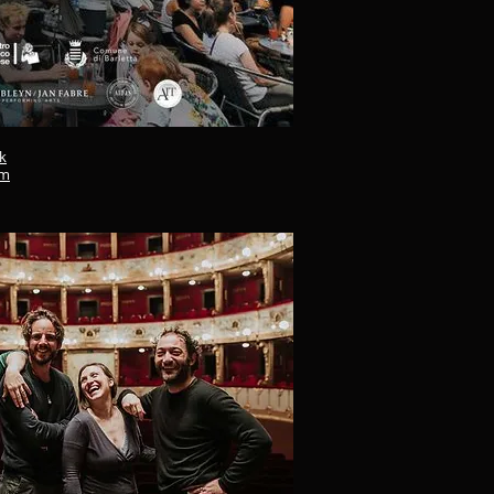
ok
am