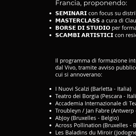
Francia, proponendo:
𝗦𝗘𝗠𝗜𝗡𝗔𝗥𝗜 con focus su dis
𝗠𝗔𝗦𝗧𝗘𝗥𝗖𝗟𝗔𝗦𝗦 a cura di
𝗕𝗢𝗥𝗦𝗘 𝗗𝗜 𝗦𝗧𝗨𝗗𝗜𝗢 per for
𝗦𝗖𝗔𝗠𝗕𝗜 𝗔𝗥𝗧𝗜𝗦𝗧𝗜𝗖𝗜 con r
Il programma di formazione inte
dal Vivo, tramite avviso pubblico 𝘽
cui si annoverano:
I Nuovi Scalzi (Barletta - Italia)
Teatro dei Borgia (Pescara - Ital
Accademia Internazionale di Tea
Troubleyn / Jan Fabre (Antwerp 
AbJoy (Bruxelles - Belgio)
Across Pollination (Bruxelles - B
Les Baladins du Miroir (Jodogne