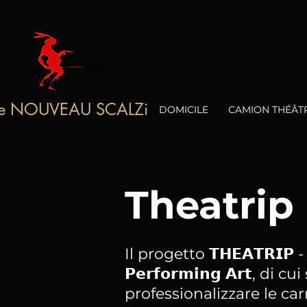
le NOUVEAU SCALZi
DOMICILE
CAMION THÉÂT
Theatrip
Il progetto 𝗧𝗛𝗘𝗔𝗧𝗥𝗜𝗣 - 𝗜𝗻
𝗣𝗲𝗿𝗳𝗼𝗿𝗺𝗶𝗻𝗴 𝗔𝗿𝘁,
professionalizzare le carr