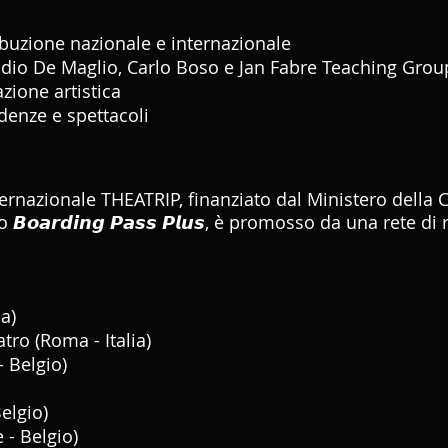
tribuzione nazionale e internazionale
 Claudio De Maglio, Carlo Boso e Jan Fabre Teaching Grou
mazione artistica
esidenze e spettacoli
rnazionale THEATRIP, finanziato dal Ministero della C
𝙤𝙖𝙧𝙙𝙞𝙣𝙜 𝙋𝙖𝙨𝙨 𝙋𝙡𝙪𝙨, è promosso da una rete di 
ia)
tro (Roma - Italia)
- Belgio)
elgio)
 - Belgio)