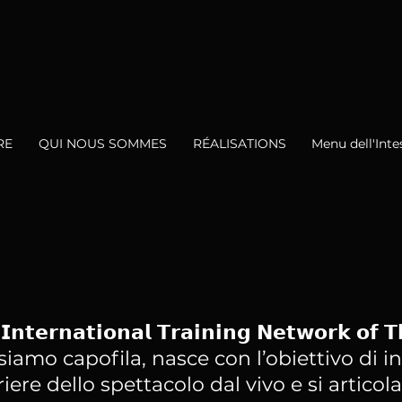
RE
QUI NOUS SOMMES
RÉALISATIONS
Menu dell'Inte
𝗲𝗿𝗻𝗮𝘁𝗶𝗼𝗻𝗮𝗹 𝗧𝗿𝗮𝗶𝗻𝗶𝗻𝗴 𝗡𝗲𝘁𝘄𝗼𝗿𝗸 𝗼𝗳 𝗧
 di cui siamo capofila, nasce con l’obiettivo di
iere dello spettacolo dal vivo e si articola 