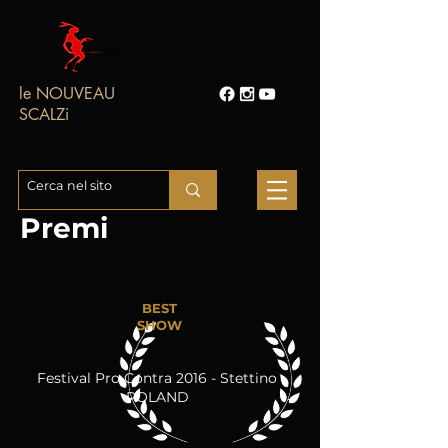
le NOUVEAU
SCALZi
Premi
BEST
SHOW
Festival Pro Contra 2016 - Stettino
POLAND